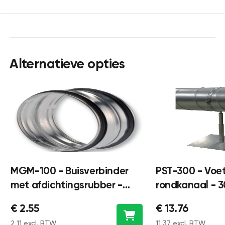
Alternatieve opties
MGM-100 - Buisverbinder
PST-300 - Voe
met afdichtingsrubber -
rondkanaal -
Ø100mm
€ 2.55
€ 13.76
2,11 excl. BTW
11,37 excl. BTW