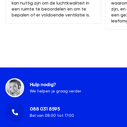
kan nuttig zijn om de luchtkwaliteit in
waarom 
een ruimte te beoordelen en om te
zijn, e
bepalen of er voldoende ventilatie is.
een ge
leefom
Hulp nodig?
We helpen je graag verder
088 031 8595
Bel van 08:00 tot 17:00