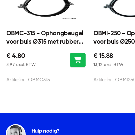
OBMC-315 - Ophangbeugel
OBMI-250 - O
voor buis Ø315 met rubber
voor buis Ø250
inlage - staal
inlage - RVS31
€ 4.80
€ 15.88
3,97 excl. BTW
13,12 excl. BTW
Artikelnr.: OBMC315
Artikelnr.: OBMI25
Hulp nodig?