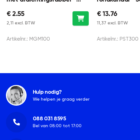
Ø100mm
€ 2.55
€ 13.76
2,11 excl. BTW
11,37 excl. BTW
Artikelnr.: MGM100
Artikelnr.: PST300
Hulp nodig?
We helpen je graag verder
088 031 8595
Bel van 08:00 tot 17:00