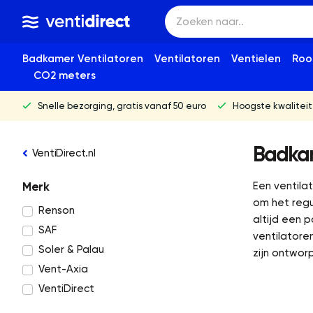
Badkamer Ventilatoren
Ventilatoren
Ventielen
Roo
CO2 meters
Snelle bezorging, gratis vanaf 50 euro
Hoogste kwaliteit
Badkam
VentiDirect.nl
Merk
Een ventila
om het regu
Renson
altijd een 
SAF
ventilatore
Soler & Palau
zijn ontwor
Vent-Axia
VentiDirect