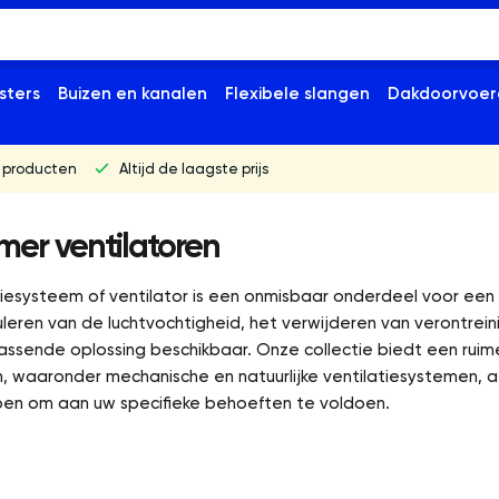
sters
Buizen en kanalen
Flexibele slangen
Dakdoorvoer
 producten
Altijd de laagste prijs
er ventilatoren
tiesysteem of ventilator is een onmisbaar onderdeel voor e
leren van de luchtvochtigheid, het verwijderen van verontreini
passende oplossing beschikbaar. Onze collectie biedt een ruim
n, waaronder mechanische en natuurlijke ventilatiesystemen, a
pen om aan uw specifieke behoeften te voldoen.