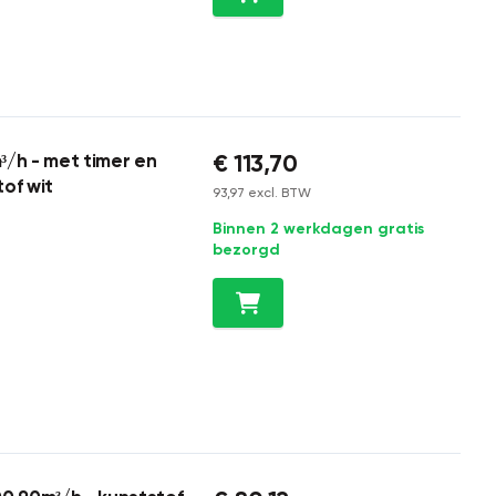
€ 113,70
³/h - met timer en
of wit
93,97 excl. BTW
Binnen 2 werkdagen gratis
bezorgd