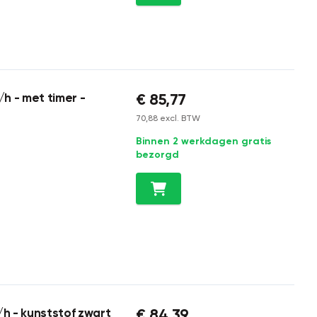
€ 85,77
h - met timer -
70,88 excl. BTW
Binnen 2 werkdagen gratis
bezorgd
€ 84,39
/h - kunststof zwart