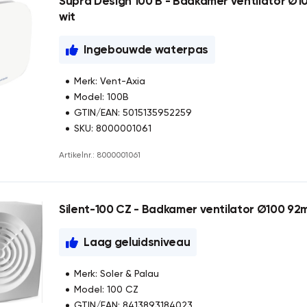
Supra Design 100 B - Badkamer ventilator Ø1
wit
Ingebouwde waterpas
Merk: Vent-Axia
Model: 100B
GTIN/EAN: 5015135952259
SKU: 8000001061
Artikelnr.: 8000001061
Silent-100 CZ - Badkamer ventilator Ø100 92
Laag geluidsniveau
Merk: Soler & Palau
Model: 100 CZ
GTIN/EAN: 8413893184023