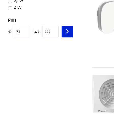
2,1 W
4 W
Prijs
€
tot