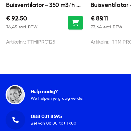
Buisventilator - 350 m3/h -
Buisventilator
voor in kanaal - 125mm
voor in kanaal
€ 92.50
€ 89.11
76,45 excl. BTW
73,64 excl. BTW
Artikelnr.: TTMIPRO125
Artikelnr.: TTMIP
Hulp nodig?
We helpen je graag verder
088 031 8595
Bel van 08:00 tot 17:00