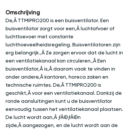
Omschrijving
De‚Â TTMIPRO200 is een buisventilator. Een
buisventilator zorgt voor een‚Â luchtafvoer of
luchttoevoer met constante
luchthoeveelheidsregeling. Buisventilatoren zijn
erg belangrijk.‚Â Ze zorgen ervoor dat de lucht in
een ventilatiekanaal kan circuleren.‚Â Een
buisventilator‚Â is‚Â daarom vaak te vinden in
onder andere‚Â kantoren, horeca zaken en
technische ruimtes. De‚Â TTMIPRO200 is
geschikt‚Â voor een ventilatiekanaal. Dankzij de
ronde aansluitingen kunt u de buisventilator
eenvoudig tussen het ventilatiekanaal plaatsen.
De lucht wordt aan‚Â ƒÂ©ƒÂ©n
zijde‚Â aangezogen, en de lucht wordt aan de