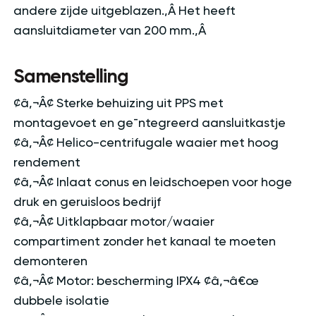
andere zijde uitgeblazen.‚Â Het heeft
aansluitdiameter van 200 mm.‚Â
Samenstelling
¢â‚¬Â¢ Sterke behuizing uit PPS met
montagevoet en ge¯ntegreerd aansluitkastje
¢â‚¬Â¢ Helico-centrifugale waaier met hoog
rendement
¢â‚¬Â¢ Inlaat conus en leidschoepen voor hoge
druk en geruisloos bedrijf
¢â‚¬Â¢ Uitklapbaar motor/waaier
compartiment zonder het kanaal te moeten
demonteren
¢â‚¬Â¢ Motor: bescherming IPX4 ¢â‚¬â€œ
dubbele isolatie