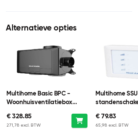
Alternatieve opties
Multihome Basic BPC -
Multihome SSU
Woonhuisventilatiebox
standenschake
300m³/h - met Perilex
Multihome - bat
€ 328.85
€ 79.83
stekker (Phase L3)
draadloos - wi
271,78 excl. BTW
65,98 excl. BTW