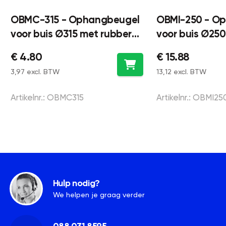
OBMC-315 - Ophangbeugel
OBMI-250 - O
voor buis Ø315 met rubber
voor buis Ø250
inlage - staal
inlage - RVS31
€ 4.80
€ 15.88
3,97 excl. BTW
13,12 excl. BTW
Artikelnr.: OBMC315
Artikelnr.: OBMI25
Hulp nodig?
We helpen je graag verder