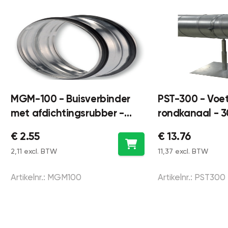
MGM-100 - Buisverbinder
PST-300 - Voe
met afdichtingsrubber -
rondkanaal -
Ø100mm
€ 2.55
€ 13.76
2,11 excl. BTW
11,37 excl. BTW
Artikelnr.: MGM100
Artikelnr.: PST300