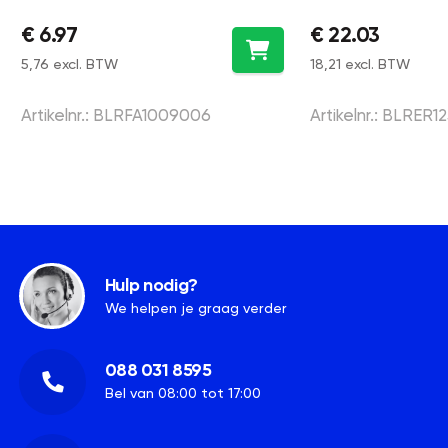
aluminium Ø 100 mm - met
roestvrijstaal 
€ 6.97
€ 22.03
muggengaas
ventilatie met
5,76 excl. BTW
18,21 excl. BTW
Artikelnr.: BLRFA1009006
Artikelnr.: BLRER1
Hulp nodig?
We helpen je graag verder
088 031 8595
Bel van 08:00 tot 17:00