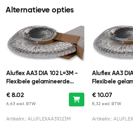
Alternatieve opties
Aluflex AA3 DIA 102 L=3M -
Aluflex AA3 DI
Flexibele gelamineerde
Flexibele gela
ventilatieslang Ø102 lengte
ventilatieslan
€ 8.02
€ 10.07
3 meter - aluminium
5 meter - alum
6,63 excl. BTW
8,32 excl. BTW
Artikelnr.: ALUFLEXAA31023M
Artikelnr.: ALUFL