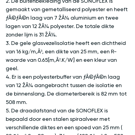
2. De buitenbekleding van de SONOFLEX is
gemaakt van gemetalliseerd polyester en heeft
ƒÂ©ƒÂ©n laag van 7 ŽÂ¼ aluminium en twee
lagen van 12 ŽÂ¼ polyester. De totale dikte
zonder lijm is 31 ŽÂ¼.
3. De gele glasvezelisolatie heeft een dichtheid
van 16 kg/m‚Â³, een dikte van 25 mm, een R-
waarde van 0.65[m‚Â².K/W] en een kleur van
geel.
4. Er is een polyesterbuffer van ƒÂ©ƒÂ©n laag
van 12 ŽÂ¼ aangebracht tussen de isolatie en
de binnenslang. De diameterbereik is 82 mm tot
508 mm.
5. De draadafstand van de SONOFLEX is
bepaald door een stalen spiraalveer met
verschillende diktes en een spoed van 25 mm (