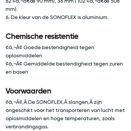
82 ¢â‚¬â€œ 90 mm), 36 mm ( 102 ¢â‚¬â€œ 508
mm).
6. De kleur van de SONOFLEX is aluminium.
Chemische resistentie
¢â‚¬Â¢ Goede bestendigheid tegen
oplosmiddelen
¢â‚¬Â¢ Gemiddelde bestendigheid tegen zuren
en basen
Voorwaarden
¢â‚¬Â¢‚Â De SONOFLEX‚Â slangen‚Â zijn
ongeschikt voor het transporteren van lucht met
oplosmiddelen en hoge temperaturen, zoals
verbrandingsgas.