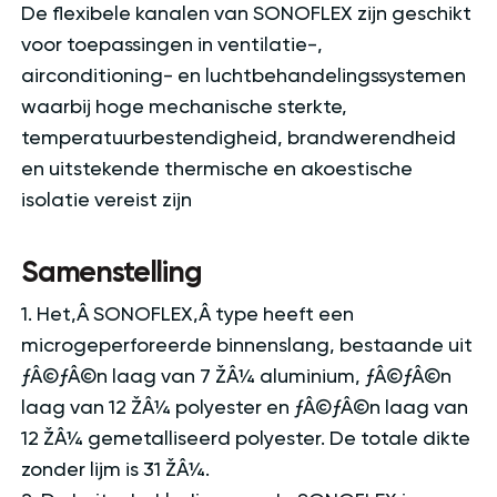
De flexibele kanalen van SONOFLEX zijn geschikt
voor toepassingen in ventilatie-,
airconditioning- en luchtbehandelingssystemen
waarbij hoge mechanische sterkte,
temperatuurbestendigheid, brandwerendheid
en uitstekende thermische en akoestische
isolatie vereist zijn
Samenstelling
1. Het‚Â SONOFLEX‚Â type heeft een
microgeperforeerde binnenslang, bestaande uit
ƒÂ©ƒÂ©n laag van 7 ŽÂ¼ aluminium, ƒÂ©ƒÂ©n
laag van 12 ŽÂ¼ polyester en ƒÂ©ƒÂ©n laag van
12 ŽÂ¼ gemetalliseerd polyester. De totale dikte
zonder lijm is 31 ŽÂ¼.