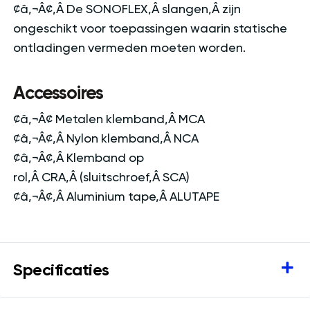
¢â‚¬Â¢‚Â De SONOFLEX‚Â slangen‚Â zijn
ongeschikt voor toepassingen waarin statische
ontladingen vermeden moeten worden.
Accessoires
¢â‚¬Â¢ Metalen klemband‚Â MCA
¢â‚¬Â¢‚Â Nylon klemband‚Â NCA
¢â‚¬Â¢‚Â Klemband op
rol‚Â CRA‚Â (sluitschroef‚Â SCA)
¢â‚¬Â¢‚Â Aluminium tape‚Â ALUTAPE
Specificaties