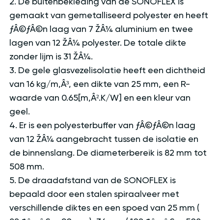
2. De buitenbekleding van de SONOFLEX is
gemaakt van gemetalliseerd polyester en heeft
ƒÂ©ƒÂ©n laag van 7 ŽÂ¼ aluminium en twee
lagen van 12 ŽÂ¼ polyester. De totale dikte
zonder lijm is 31 ŽÂ¼.
3. De gele glasvezelisolatie heeft een dichtheid
van 16 kg/m‚Â³, een dikte van 25 mm, een R-
waarde van 0.65[m‚Â².K/W] en een kleur van
geel.
4. Er is een polyesterbuffer van ƒÂ©ƒÂ©n laag
van 12 ŽÂ¼ aangebracht tussen de isolatie en
de binnenslang. De diameterbereik is 82 mm tot
508 mm.
5. De draadafstand van de SONOFLEX is
bepaald door een stalen spiraalveer met
verschillende diktes en een spoed van 25 mm (