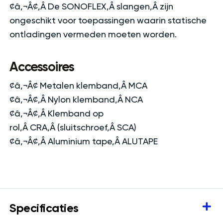
¢â‚¬Â¢‚Â De SONOFLEX‚Â slangen‚Â zijn
ongeschikt voor toepassingen waarin statische
ontladingen vermeden moeten worden.
Accessoires
¢â‚¬Â¢ Metalen klemband‚Â MCA
¢â‚¬Â¢‚Â Nylon klemband‚Â NCA
¢â‚¬Â¢‚Â Klemband op
rol‚Â CRA‚Â (sluitschroef‚Â SCA)
¢â‚¬Â¢‚Â Aluminium tape‚Â ALUTAPE
Specificaties