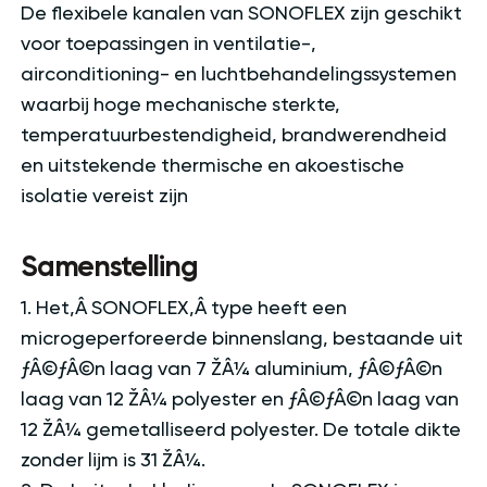
De flexibele kanalen van SONOFLEX zijn geschikt
voor toepassingen in ventilatie-,
airconditioning- en luchtbehandelingssystemen
waarbij hoge mechanische sterkte,
temperatuurbestendigheid, brandwerendheid
en uitstekende thermische en akoestische
isolatie vereist zijn
Samenstelling
1. Het‚Â SONOFLEX‚Â type heeft een
microgeperforeerde binnenslang, bestaande uit
ƒÂ©ƒÂ©n laag van 7 ŽÂ¼ aluminium, ƒÂ©ƒÂ©n
laag van 12 ŽÂ¼ polyester en ƒÂ©ƒÂ©n laag van
12 ŽÂ¼ gemetalliseerd polyester. De totale dikte
zonder lijm is 31 ŽÂ¼.