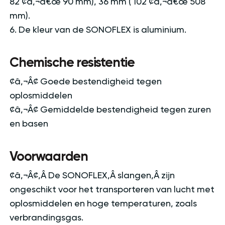
82 ¢â‚¬â€œ 90 mm), 36 mm ( 102 ¢â‚¬â€œ 508
mm).
6. De kleur van de SONOFLEX is aluminium.
Chemische resistentie
¢â‚¬Â¢ Goede bestendigheid tegen
oplosmiddelen
¢â‚¬Â¢ Gemiddelde bestendigheid tegen zuren
en basen
Voorwaarden
¢â‚¬Â¢‚Â De SONOFLEX‚Â slangen‚Â zijn
ongeschikt voor het transporteren van lucht met
oplosmiddelen en hoge temperaturen, zoals
verbrandingsgas.