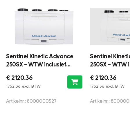
Sentinel Kinetic Advance
Sentinel Kinet
250SX - WTW inclusief
250SX - WTW in
voorverwarmer 250m³/h -
voorverwarmer
€ 2120.36
€ 2120.36
rechts
links
1752,36 excl. BTW
1752,36 excl. BTW
Artikelnr.: 8000000527
Artikelnr.: 80000