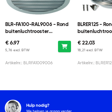
BLR-FA100-RAL9006 - Rond
BLRER125 - Ro
buitenluchtrooster
buitenluchtroo
aluminium Ø 100 mm - met
roestvrijstaal 
€ 6.97
€ 22.03
muggengaas
ventilatie met
5,76 excl. BTW
18,21 excl. BTW
Artikelnr.: BLRFA1009006
Artikelnr.: BLRER1
Hulp nodig?
We helpen je graag verder