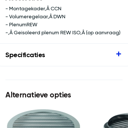
- Montagekader‚Â CCN
- Volumeregelaar‚Â DWN
- PlenumREW
-‚Â Geisoleerd plenum REW ISO‚Â (op aanvraag)
Specificaties
Alternatieve opties