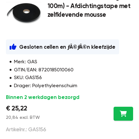
100m) - Afdichtingstape met
zelfklevende mousse
Gesloten cellen en ƒÂ©ƒÂ©n kleefzijde
Merk: GAS
GTIN/EAN: 8720185010060
SKU: GAS156
Drager: Polyethyleenschuim
Binnen 2 werkdagen bezorgd
€ 25,22
20,84 excl. BTW
Artikelnr.: GAS156